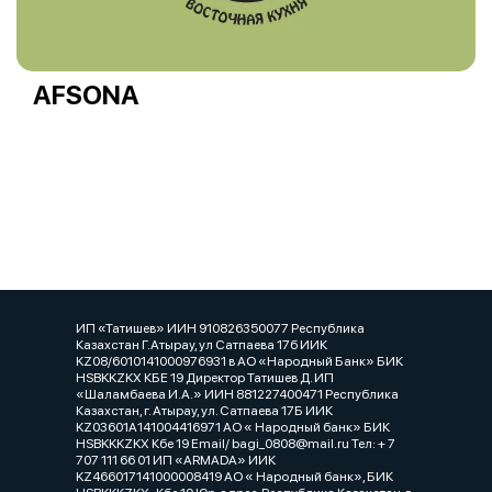
AFSONA
ИП «Татишев» ИИН 910826350077 Республика
Казахстан Г.Атырау, ул Сатпаева 17б ИИК
KZ08/6010141000976931 в АО «Народный Банк» БИК
HSBKKZKX КБЕ 19 Директор Татишев Д. ИП
«Шаламбаева И.А.» ИИН 881227400471 Республика
Казахстан, г. Атырау, ул. Сатпаева 17Б ИИК
KZ03601A141004416971 АО « Народный банк» БИК
HSBKKKZKX Кбе 19 Email/ bagi_0808@mail.ru Тел: + 7
707 111 66 01 ИП «ARMADA» ИИК
KZ466017141000008419 АО « Народный банк», БИК