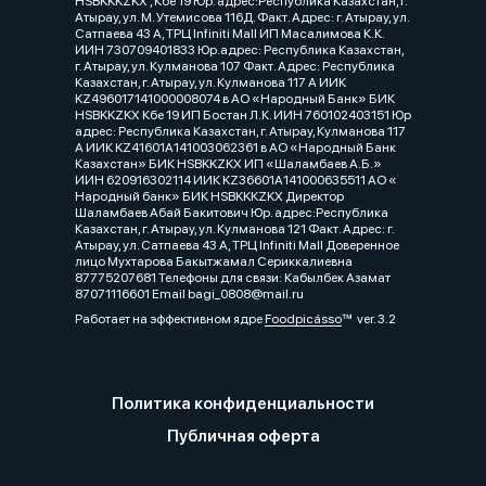
HSBKKKZKX , Кбе 19 Юр. адрес:Республика Казахстан, г.
Атырау, ул. М. Утемисова 116Д. Факт. Адрес: г. Атырау, ул.
Сатпаева 43 А, ТРЦ Infiniti Mall ИП Масалимова К.К.
ИИН 730709401833 Юр.адрес: Республика Казахстан,
г. Атырау, ул. Кулманова 107 Факт. Адрес: Республика
Казахстан, г. Атырау, ул. Кулманова 117 А ИИК
KZ496017141000008074 в АО «Народный Банк» БИК
HSBKKZKX Кбе 19 ИП Бостан Л.К. ИИН 760102403151 Юр
адрес: Республика Казахстан, г. Атырау, Кулманова 117
А ИИК KZ41601A141003062361 в АО «Народный Банк
Казахстан» БИК HSBKKZKX ИП «Шаламбаев А.Б.»
ИИН 620916302114 ИИК KZ36601A141000635511 АО «
Народный банк» БИК HSBKKKZKX Директор
Шаламбаев Абай Бакитович Юр. адрес:Республика
Казахстан, г. Атырау, ул. Кулманова 121 Факт. Адрес: г.
Атырау, ул. Сатпаева 43 А, ТРЦ Infiniti Mall Доверенное
лицо Мухтарова Бакытжамал Сериккалиевна
87775207681 Телефоны для связи: Кабылбек Азамат
87071116601 Email bagi_0808@mail.ru
Работает на эффективном ядре
Foodpicásso
ver. 3.2
Политика конфиденциальности
Публичная оферта