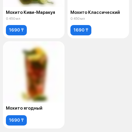
Мохито Киви-Маракуя
Мохито Классический
0.450 мл
0.450 мл
1690 ₸
1690 ₸
Мохито ягодный
1690 ₸