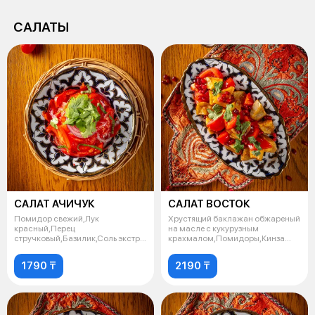
САЛАТЫ
САЛАТ АЧИЧУК
САЛАТ ВОСТОК
Помидор свежий,Лук
Хрустящий баклажан обжареный
красный,Перец
на масле с кукурузным
стручковый,Базилик,Соль экстра.
крахмалом,Помидоры,Кинза
200 гр.
свежая,Зерно г
1790 ₸
2190 ₸