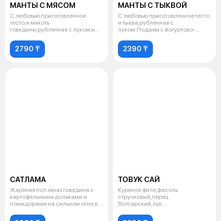
МАНТЫ С МЯСОМ
МАНТЫ С ТЫКВОЙ
С любовью приготовленное
С любовью приготовленное тесто
тесто,и мякоть
и тыква,рубленная с
говядины,рубленная с луком и
луком.Подаем с йогуртово-
курдюком.Подаем с йог
чесночным соус
2790 ₸
2390 ₸
САТЛАМА
ТОВУК САЙ
Жареная пол заказ говядина с
Куриное филе,фасоль
картофельными дольками и
стручковый,перец
помидорами на сильном огне,в
болгарский,лук
сливоно
репчатый,пекинская
капуста,томатная па