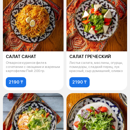
САЛАТ САНАТ
САЛАТ ГРЕЧЕСКИЙ
Отварное куриное филе в
Листья салата, маслины, огурцы,
сочетании с овощами и жареным
помидоры, сладкий перец, лук
картофелем Пай. 200 гр.
красный, сыр домашний, оливко
2190 ₸
2190 ₸