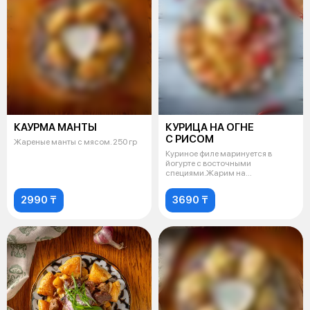
КАУРМА МАНТЫ
КУРИЦА НА ОГНЕ
С РИСОМ
Жареные манты с мясом. 250 гр
Куриное филе маринуется в
йогурте с восточными
специями.Жарим на
мангале.Подаем на рисе с
2990 ₸
3690 ₸