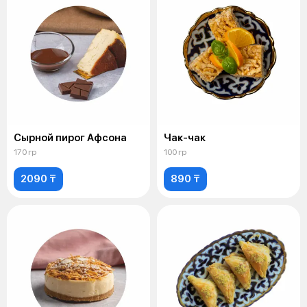
Сырной пирог Афсона
Чак-чак
170 гр
100 гр
2090 ₸
890 ₸