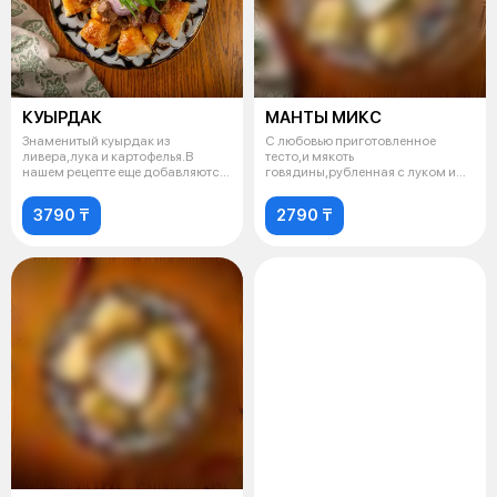
КУЫРДАК
МАНТЫ МИКС
Знаменитый куырдак из
С любовью приготовленное
ливера,лука и картофелья.В
тесто,и мякоть
нашем рецепте еще добавляются
говядины,рубленная с луком и
ломтики неж
курдюком и тыквой.Под
3790 ₸
2790 ₸