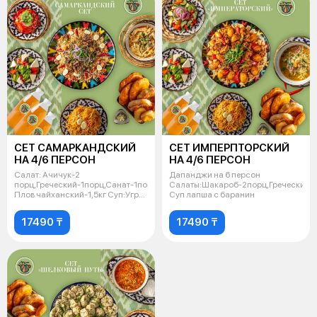
СЕТ САМАРКАНДСКИЙ
СЕТ ИМПЕРПТОРСКИЙ
НА 4/6 ПЕРСОН
НА 4/6 ПЕРСОН
Салат: Ачичук-2
Дапанджи на 6 персон
порц,Греческий-1порц,Санат-1порц.
Салаты:Шакароб-2порц,Греческий-1
Плов чайханский-1,5кг Суп:Угра
Суп лапша с баранин
Ош-6порц
17490 ₸
17490 ₸