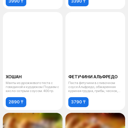
3990 ₸
3390 ₸
ХОШАН
ФЕТУЧИНИ АЛЬФРЕДО
Манты из дрожжевого теста с
Паста фетучини в сливочном
говядиной и курдюком.Подаем с
соусе Альфредо, обжаренная
кисло-острым соусом. 400 гр.
куриная грудка, грибы, чеснок,
базил
2890 ₸
3790 ₸