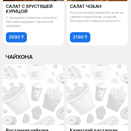
САЛАТ С ХРУСТЯШЕЙ
САЛАТ ЧОБАН
КУРИЦОЙ
Классический овощной салат из
свежих помидоров, огурцов,
С овощами и миксом салатных
болгарского перца и красного
листьев в медово-горчичной
лука
заправке
2690 ₸
2190 ₸
ЧАЙХОНА
Восточная чайхона
Казахский дастархан