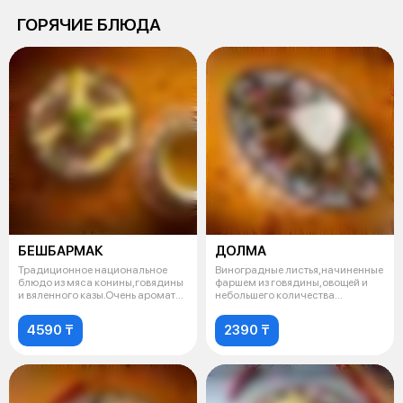
ГОРЯЧИЕ БЛЮДА
БЕШБАРМАК
ДОЛМА
Традиционное национальное
Виноградные листья,начиненные
блюдо из мяса конины,говядины
фаршем из говядины,овощей и
и вяленного казы.Очень ароматно
небольшего количества
и
риса.Подае
4590 ₸
2390 ₸