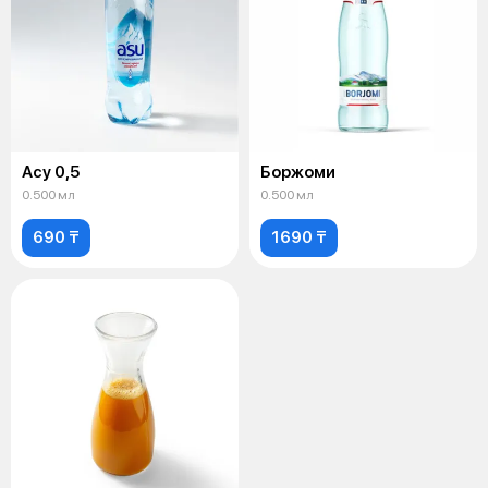
Асу 0,5
Боржоми
0.500 мл
0.500 мл
690 ₸
1690 ₸