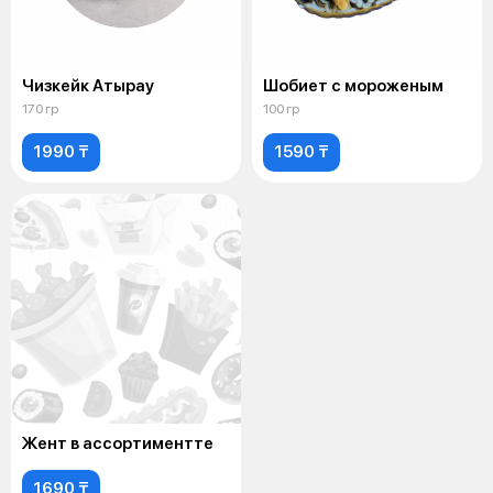
Чизкейк Атырау
Шобиет с мороженым
170 гр
100 гр
1990 ₸
1590 ₸
Жент в ассортиментте
1690 ₸