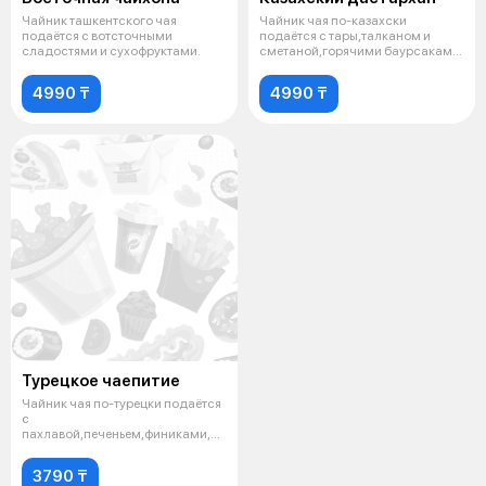
Чайник ташкентского чая
Чайник чая по-казахски
подаётся с вотсточными
подаётся с тары,талканом и
сладостями и сухофруктами.
сметаной,горячими баурсаками
и казахским
4990 ₸
4990 ₸
Турецкое чаепитие
Чайник чая по-турецки подаётся
с
пахлавой,печеньем,финиками,лимоном,вареньем
и мёдом.
3790 ₸