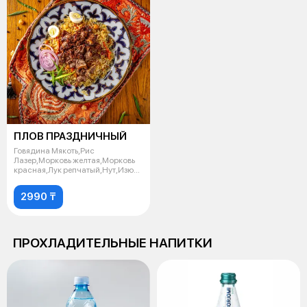
ПЛОВ ПРАЗДНИЧНЫЙ
Говядина Мякоть,Рис
Лазер,Морковь желтая,Морковь
красная,Лук репчатый,Нут,Изюм
коричнеый,Н
2990 ₸
ПРОХЛАДИТЕЛЬНЫЕ НАПИТКИ