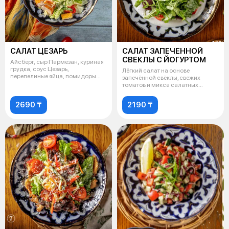
САЛАТ ЦЕЗАРЬ
САЛАТ ЗАПЕЧЕННОЙ
СВЕКЛЫ С ЙОГУРТОМ
Айсберг, сыр Пармезан, куриная
грудка, соус Цезарь,
Лёгкий салат на основе
перепелиные яйца, помидоры
запечённой свёклы, свежих
черри, суха
томатов и микса салатных
листьев. Заправл
2690 ₸
2190 ₸