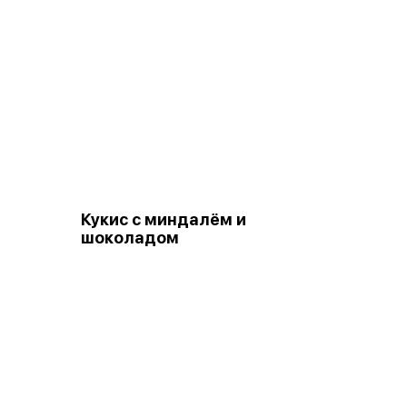
Кукис с миндалём и
шоколадом