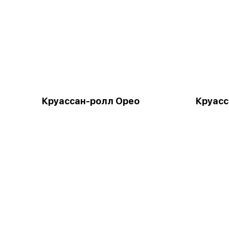
Круассан-ролл Орео
Круасс