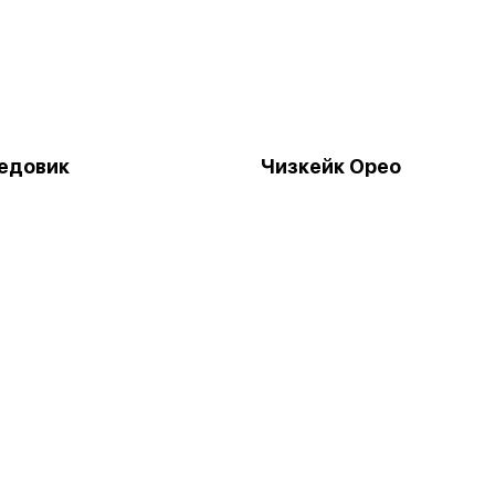
едовик
Чизкейк Орео