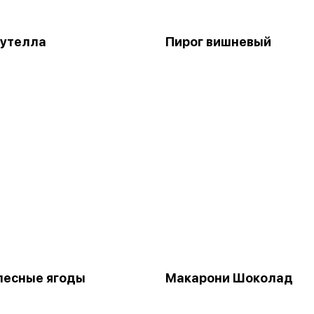
Нутелла
Пирог вишневый
лесные ягоды
Макарони Шоколад