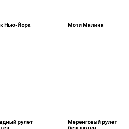
к Нью-Йорк
Моти Малина
адный рулет
Меренговый рулет
ютен
безглютен