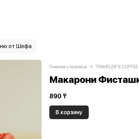
ню от Шефа
Главная страница
TRAVELER’S COFFEE
Макарони Фисташ
890 ₸
В корзину