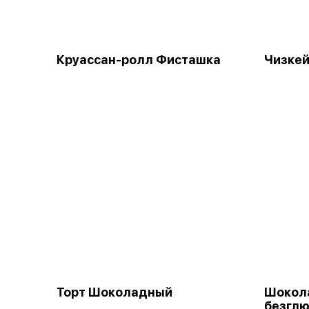
Круассан-ролл Фисташка
Чизкей
Торт Шоколадный
Шокол
безгл