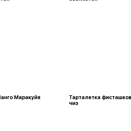
анго Маракуйя
Тарталетка фисташко
чиз