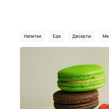
{{ textContacts }}
Напитки
Еда
Десерты
Ме