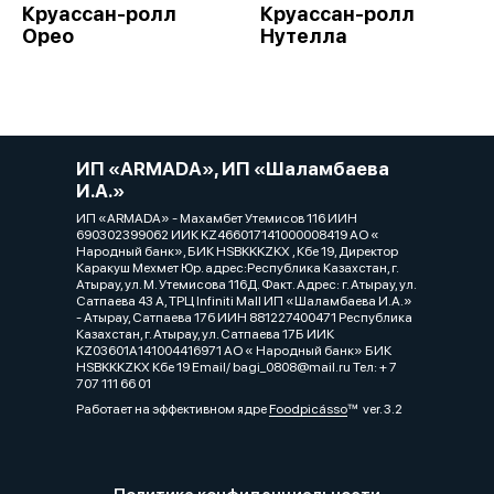
Круассан-ролл
Круассан-ролл
Орео
Нутелла
ИП «ARMADA», ИП «Шаламбаева
И.А.»
ИП «ARMADA» - Махамбет Утемисов 116 ИИН
690302399062 ИИК KZ466017141000008419 АО «
Народный банк», БИК HSBKKKZKX , Кбе 19, Директор
Каракуш Мехмет Юр. адрес:Республика Казахстан, г.
Атырау, ул. М. Утемисова 116Д. Факт. Адрес: г. Атырау, ул.
Сатпаева 43 А, ТРЦ Infiniti Mall ИП «Шаламбаева И.А.»
- Атырау, Сатпаева 17б ИИН 881227400471 Республика
Казахстан, г. Атырау, ул. Сатпаева 17Б ИИК
KZ03601A141004416971 АО « Народный банк» БИК
HSBKKKZKX Кбе 19 Email/ bagi_0808@mail.ru Тел: + 7
707 111 66 01
Работает на эффективном ядре
Foodpicásso
ver. 3.2