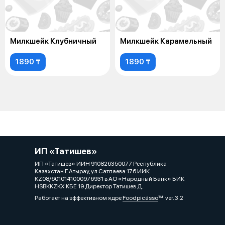
Милкшейк Клубничный
Милкшейк Карамельный
1890 ₸
1890 ₸
ИП «Татишев»
ИП «Татишев» ИИН 910826350077 Республика
Казахстан Г.Атырау, ул Сатпаева 17б ИИК
KZ08/6010141000976931 в АО «Народный Банк» БИК
HSBKKZKX КБЕ 19 Директор Татишев Д.
Работает на эффективном ядре
Foodpicásso
ver. 3.2