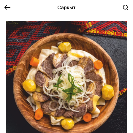
Саркыт