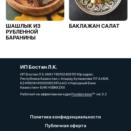
ШАШЛЫК ИЗ
БАКЛАЖАН САЛАТ
РУБЛЕННОЙ
БАРАНИНЫ
ИП Бостан Л.К.
ИП Бостан Л.К. ИИН 760102403151 Юр адрес:
Республика Казахстан, г. Атырау, Кулманова 117 А ИИК
KZ41601A141003062361 в АО «Народный Банк
Казахстан» БИК HSBKKZKX
Работает на эффективном ядре
Foodpicásso
ver. 3.2
Политика конфиденциальности
Публичная оферта