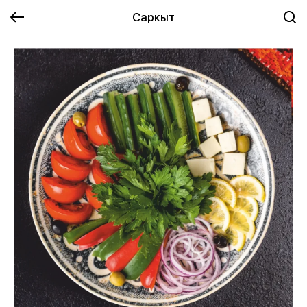
Саркыт