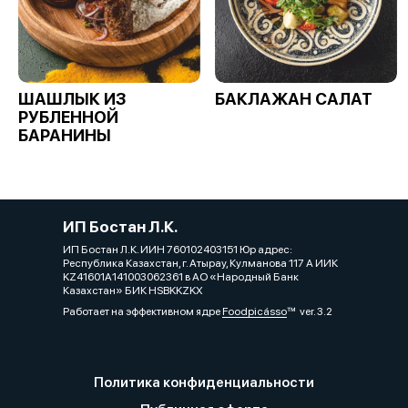
ШАШЛЫК ИЗ
БАКЛАЖАН САЛАТ
РУБЛЕННОЙ
БАРАНИНЫ
ИП Бостан Л.К.
ИП Бостан Л.К. ИИН 760102403151 Юр адрес:
Республика Казахстан, г. Атырау, Кулманова 117 А ИИК
KZ41601A141003062361 в АО «Народный Банк
Казахстан» БИК HSBKKZKX
Работает на эффективном ядре
Foodpicásso
ver. 3.2
Политика конфиденциальности