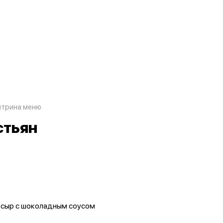
итрина меню
стьян
й сыр с шоколадным соусом