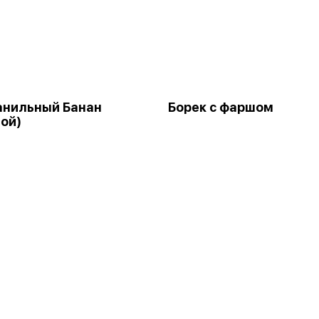
анильный Банан
Борек с фаршом
ой)