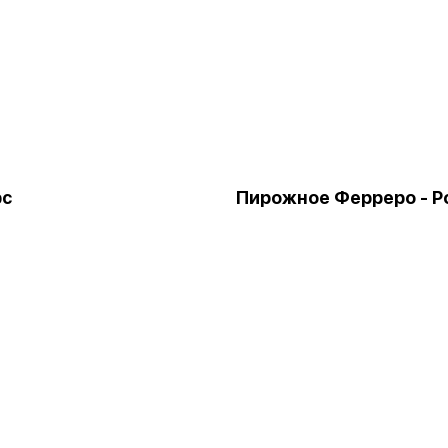
рс
Пирожное Ферреро - 