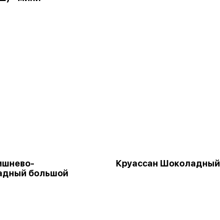
ишнево-
Круассан Шоколадный
адный большой