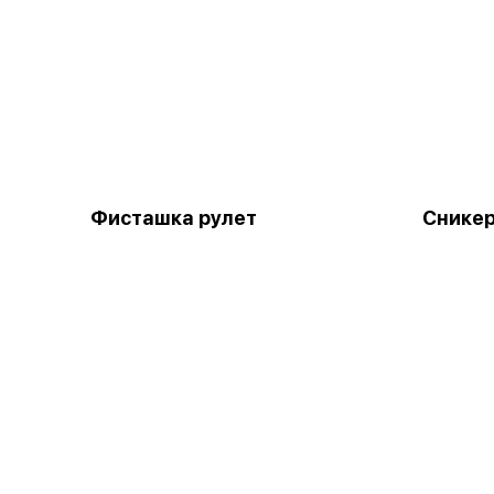
Фисташка рулет
Снике