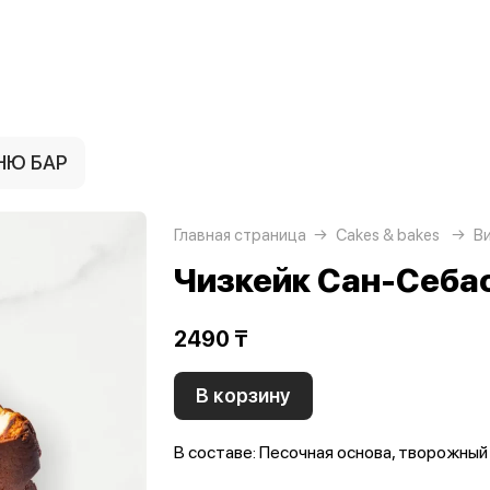
НЮ БАР
Главная страница
Cakes & bakes
В
Чизкейк Сан-Себа
2490 ₸
В корзину
В составе: Песочная основа, творожны