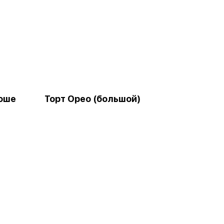
Роше
Торт Орео (большой)