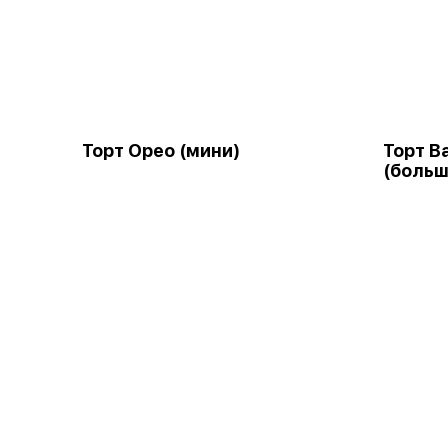
Торт Орео (мини)
Торт В
(больш