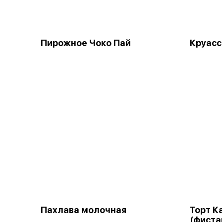
Пирожное Чоко Пай
Круас
Пахлава молочная
Торт К
(фиста