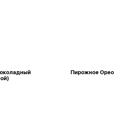
Шоколадный
Пирожное Орео
ой)