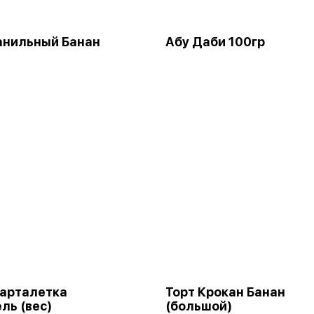
анильный Банан
Абу Даби 100гр
арталетка
Торт Крокан Банан
ль (вес)
(большой)