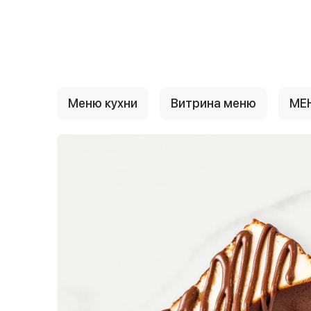
{{ textContacts }}
Меню кухни
Витрина меню
МЕ