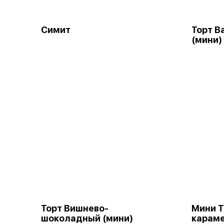
Симит
Торт В
(мини)
Торт Вишнево-
Мини Т
шоколадный (мини)
караме