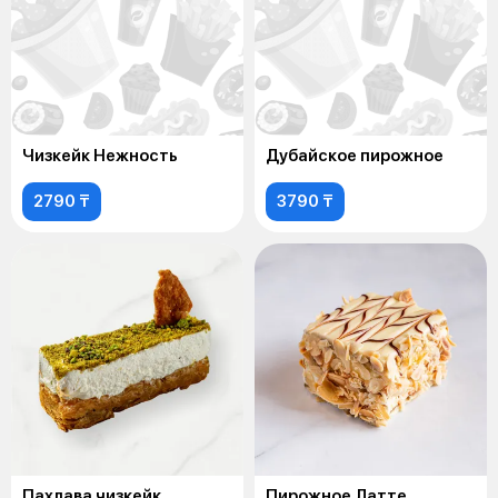
Чизкейк Нежность
Дубайское пирожное
2790 ₸
3790 ₸
Пахлава чизкейк
Пирожное Латте