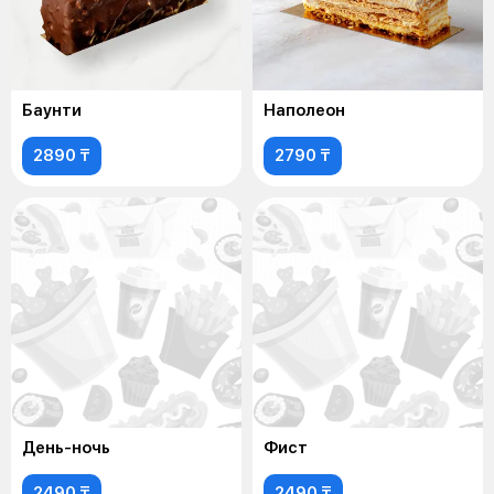
Баунти
Наполеон
2890 ₸
2790 ₸
День-ночь
Фист
2490 ₸
2490 ₸