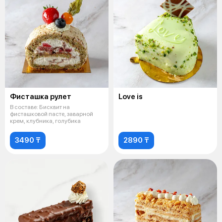
Фисташка рулет
Love is
В составе: Бисквит на
фисташковой пасте, заварной
крем, клубника, голубика
3490 ₸
2890 ₸