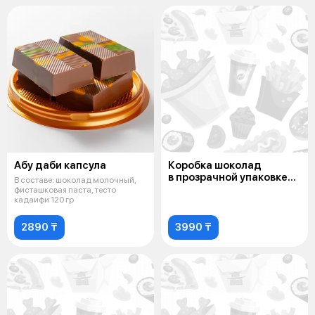
Абу даби капсула
Коробка шоколад
в прозрачной упаковке
В составе: шоколад молочный,
(мини)
фисташковая паста, тесто
кадаифи 120 гр
2890 ₸
3990 ₸