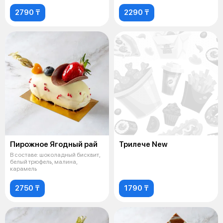
2790 ₸
2290 ₸
Пирожное Ягодный рай
Трилече New
В составе: шоколадный бисквит,
белый трюфель, малина,
карамель
2750 ₸
1790 ₸