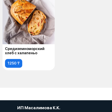
Средиземноморский
хлеб с халапеньо
1250 ₸
ИП Масалимова К.К.