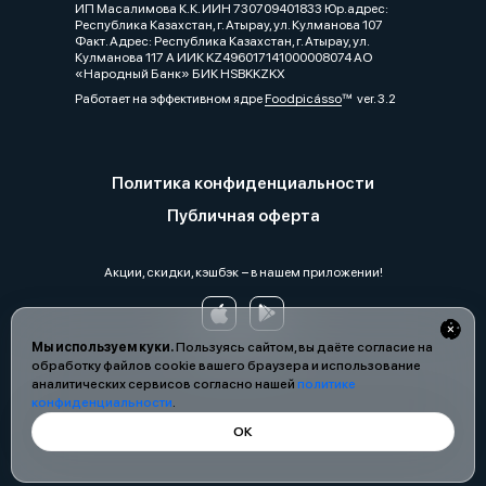
ИП Масалимова К.К. ИИН 730709401833 Юр.адрес:
Республика Казахстан, г. Атырау, ул. Кулманова 107
Факт. Адрес: Республика Казахстан, г. Атырау, ул.
Кулманова 117 А ИИК KZ496017141000008074 АО
«Народный Банк» БИК HSBKKZKX
Работает на эффективном ядре
Foodpicásso
ver. 3.2
Политика конфиденциальности
Публичная оферта
Акции, скидки, кэшбэк − в нашем приложении!
Мы используем куки.
Пользуясь сайтом, вы даёте согласие на
обработку файлов cookie вашего браузера и использование
аналитических сервисов согласно нашей
политике
конфиденциальности
.
ОК