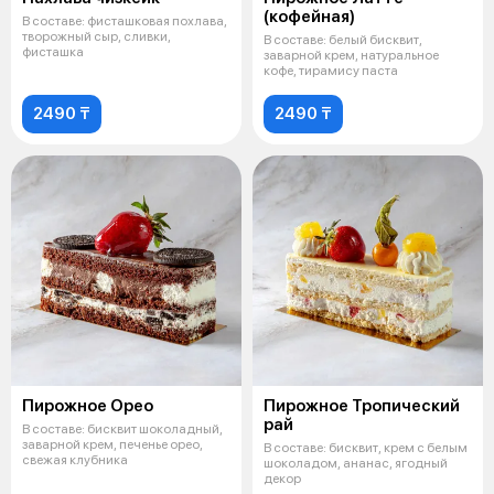
(кофейная)
В составе: фисташковая похлава,
творожный сыр, сливки,
В составе: белый бисквит,
фисташка
заварной крем, натуральное
кофе, тирамису паста
2490 ₸
2490 ₸
Пирожное Орео
Пирожное Тропический
рай
В составе: бисквит шоколадный,
заварной крем, печенье орео,
В составе: бисквит, крем с белым
свежая клубника
шоколадом, ананас, ягодный
декор