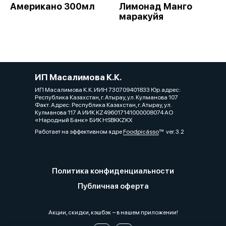
Американо 300мл
Лимонад Манго
маракуйя
ИП Масалимова К.К.
ИП Масалимова К.К. ИИН 730709401833 Юр.адрес:
Республика Казахстан, г. Атырау, ул. Кулманова 107
Факт. Адрес: Республика Казахстан, г. Атырау, ул.
Кулманова 117 А ИИК KZ496017141000008074 АО
«Народный Банк» БИК HSBKKZKX
Работает на эффективном ядре
Foodpicásso
ver. 3.2
Политика конфиденциальности
Публичная оферта
Акции, скидки, кэшбэк − в нашем приложении!