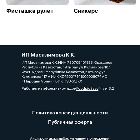
Фисташка рулет
Сникерс
ИП Масалимова К.К.
ИП Масалимова К.К. ИИН 730709401833 Юр.адрес:
Республика Казахстан, г. Атырау, ул. Кулманова 107
Факт. Адрес: Республика Казахстан, г. Атырау, ул.
Кулманова 117 А ИИК KZ496017141000008074 АО
«Народный Банк» БИК HSBKKZKX
Работает на эффективном ядре
Foodpicásso
ver. 3.2
Политика конфиденциальности
Публичная оферта
Акции, скидки, кэшбэк − в нашем приложении!