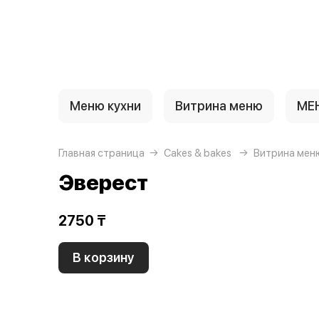
{{ textContacts }}
Меню кухни
Витрина меню
МЕ
Главная страница
Cakes & bakes
Витрина мен
Эверест
2750 ₸
В корзину