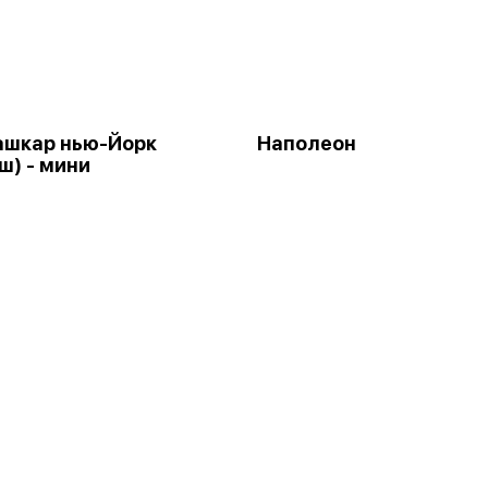
ашкар нью-Йорк
Наполеон
ш) - мини