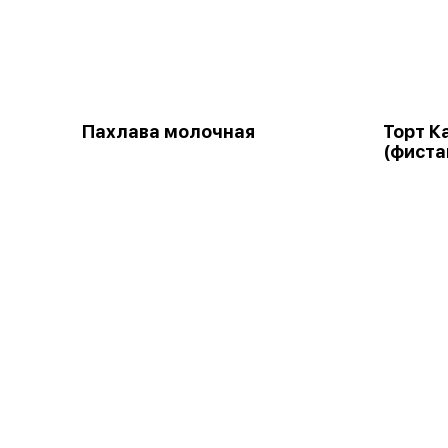
Пахлава молочная
Торт К
(фиста