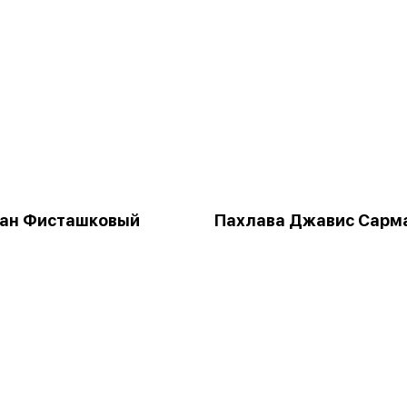
сан Фисташковый
Пахлава Джавис Сарм