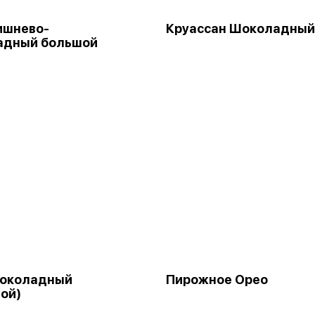
ишнево-
Круассан Шоколадный
адный большой
Шоколадный
Пирожное Орео
ой)