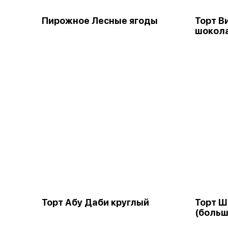
Пирожное Лесные ягоды
Торт В
шокол
Торт Абу Даби круглый
Торт 
(больш