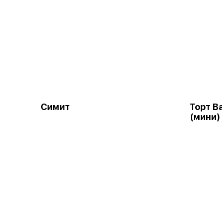
Симит
Торт В
(мини)