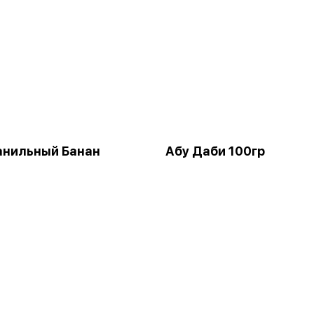
анильный Банан
Абу Даби 100гр