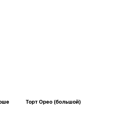
Роше
Торт Орео (большой)