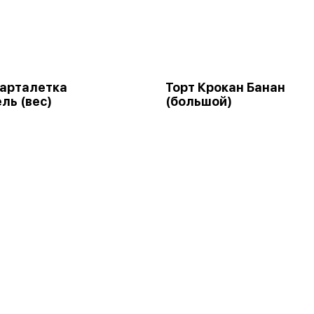
арталетка
Торт Крокан Банан
ль (вес)
(большой)