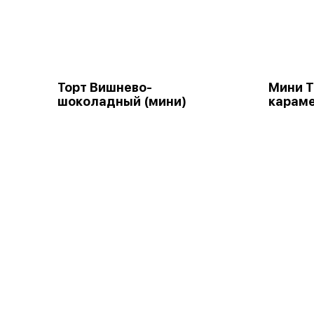
Торт Вишнево-
Мини Т
шоколадный (мини)
караме