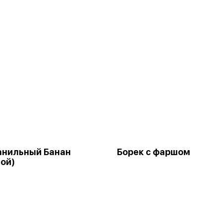
анильный Банан
Борек с фаршом
ой)