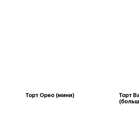
Торт Орео (мини)
Торт В
(больш