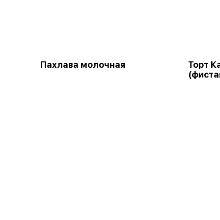
Пахлава молочная
Торт К
(фиста