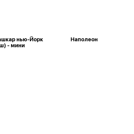
ашкар нью-Йорк
Наполеон
ш) - мини