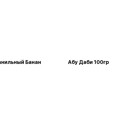
анильный Банан
Абу Даби 100гр