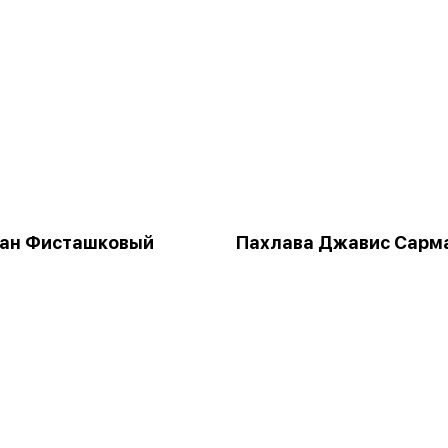
сан Фисташковый
Пахлава Джавис Сарм