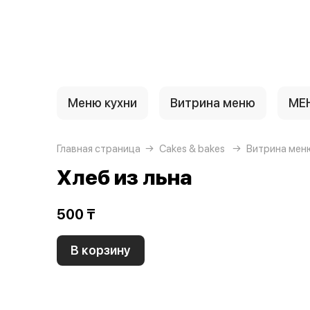
{{ textContacts }}
Меню кухни
Витрина меню
МЕ
Главная страница
Cakes & bakes
Витрина мен
Хлеб из льна
500 ₸
В корзину