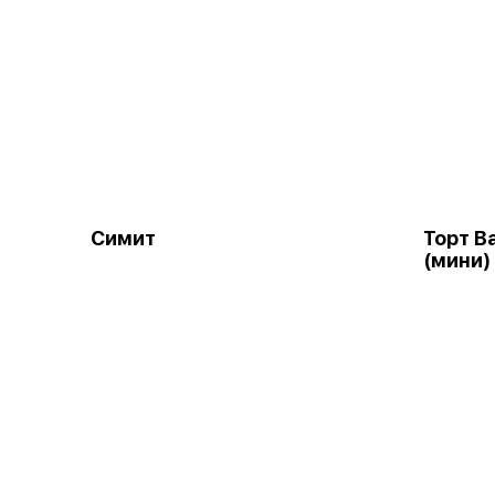
Симит
Торт В
(мини)