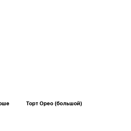
Роше
Торт Орео (большой)