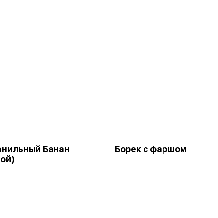
анильный Банан
Борек с фаршом
ой)