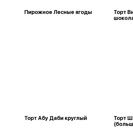
Пирожное Лесные ягоды
Торт В
шокол
Торт Абу Даби круглый
Торт 
(больш