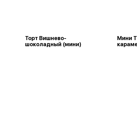
Торт Вишнево-
Мини Т
шоколадный (мини)
караме