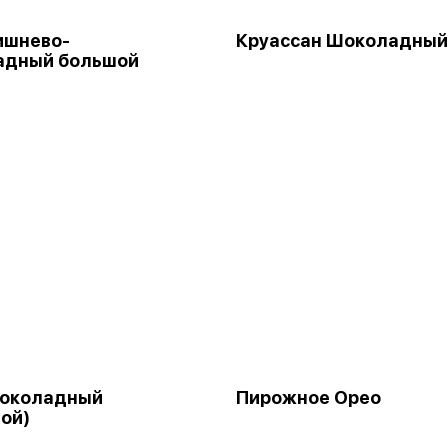
ишнево-
Круассан Шоколадный
адный большой
Шоколадный
Пирожное Орео
ой)