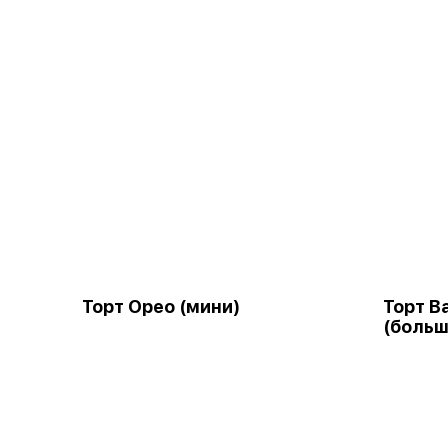
Торт Орео (мини)
Торт В
(больш