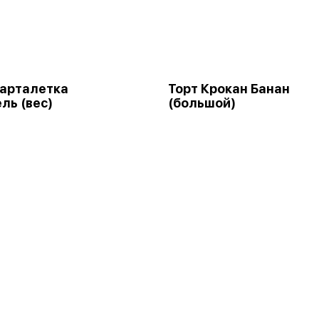
арталетка
Торт Крокан Банан
ль (вес)
(большой)