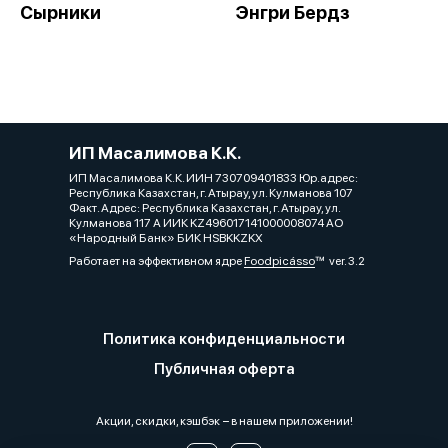
Сырники
Энгри Бердз
ИП Масалимова К.К.
ИП Масалимова К.К. ИИН 730709401833 Юр.адрес:
Республика Казахстан, г. Атырау, ул. Кулманова 107
Факт. Адрес: Республика Казахстан, г. Атырау, ул.
Кулманова 117 А ИИК KZ496017141000008074 АО
«Народный Банк» БИК HSBKKZKX
Работает на эффективном ядре
Foodpicásso
ver. 3.2
Политика конфиденциальности
Публичная оферта
Акции, скидки, кэшбэк − в нашем приложении!