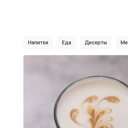
{{ textContacts }}
Напитки
Еда
Десерты
Ме