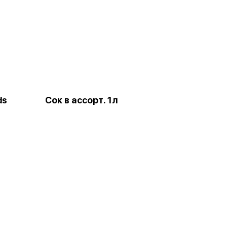
ds
Сок в ассорт. 1л