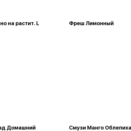
но на растит. L
Фреш Лимонный
ад Домашний
Смузи Манго Облепиха