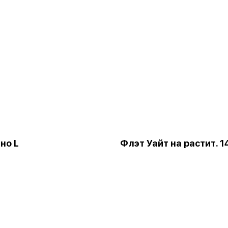
но L
Флэт Уайт на растит. 1