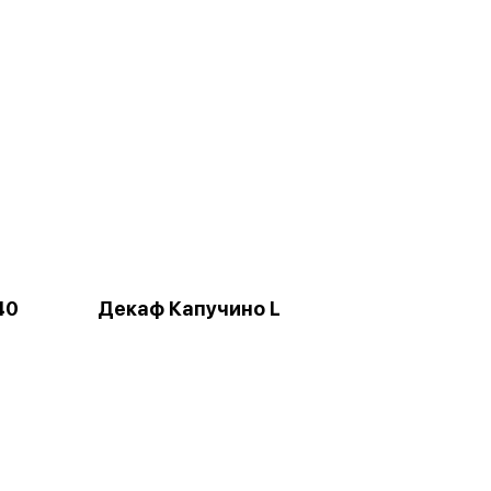
40
Декаф Капучино L