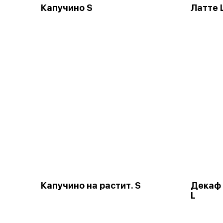
Капучино S
Латте 
Капучино на растит. S
Декаф 
L