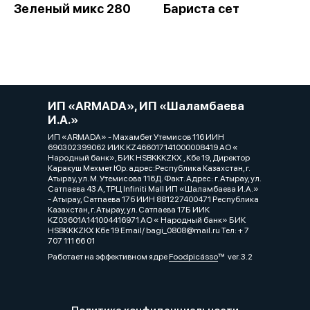
Зеленый микс 280
Бариста сет
ИП «ARMADA», ИП «Шаламбаева
И.А.»
ИП «ARMADA» - Махамбет Утемисов 116 ИИН
690302399062 ИИК KZ466017141000008419 АО «
Народный банк», БИК HSBKKKZKX , Кбе 19, Директор
Каракуш Мехмет Юр. адрес:Республика Казахстан, г.
Атырау, ул. М. Утемисова 116Д. Факт. Адрес: г. Атырау, ул.
Сатпаева 43 А, ТРЦ Infiniti Mall ИП «Шаламбаева И.А.»
- Атырау, Сатпаева 17б ИИН 881227400471 Республика
Казахстан, г. Атырау, ул. Сатпаева 17Б ИИК
KZ03601A141004416971 АО « Народный банк» БИК
HSBKKKZKX Кбе 19 Email/ bagi_0808@mail.ru Тел: + 7
707 111 66 01
Работает на эффективном ядре
Foodpicásso
ver. 3.2