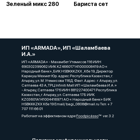
Зеленый микс 280
Бариста сет
ИП «ARMADA», ИП «Шаламбаева
И.А.»
ИП «ARMADA» - Махамбет Утемисов 116 ИИН
690302399062 ИИК KZ466017141000008419 АО «
Народный банк», БИК HSBKKKZKX , Кбе 19, Директор
Каракуш Мехмет Юр. адрес:Республика Казахстан, г.
Атырау, ул. М. Утемисова 116Д. Факт. Адрес: г. Атырау, ул.
Сатпаева 43 А, ТРЦ Infiniti Mall ИП «Шаламбаева И.А.»
- Атырау, Сатпаева 17б ИИН 881227400471 Республика
Казахстан, г. Атырау, ул. Сатпаева 17Б ИИК
KZ03601A141004416971 АО « Народный банк» БИК
HSBKKKZKX Кбе 19 Email/ bagi_0808@mail.ru Тел: + 7
707 111 66 01
Работает на эффективном ядре
Foodpicásso
ver. 3.2