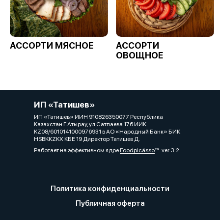
АССОРТИ МЯСНОЕ
АССОРТИ
ОВОЩНОЕ
ИП «Татишев»
ИП «Татишев» ИИН 910826350077 Республика
Казахстан Г.Атырау, ул Сатпаева 17б ИИК
KZ08/6010141000976931 в АО «Народный Банк» БИК
HSBKKZKX КБЕ 19 Директор Татишев Д.
Работает на эффективном ядре
Foodpicásso
ver. 3.2
Политика конфиденциальности
Публичная оферта