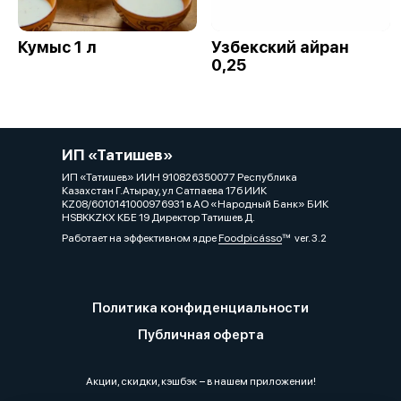
Кумыс 1 л
Узбекский айран
0,25
ИП «Татишев»
ИП «Татишев» ИИН 910826350077 Республика
Казахстан Г.Атырау, ул Сатпаева 17б ИИК
KZ08/6010141000976931 в АО «Народный Банк» БИК
HSBKKZKX КБЕ 19 Директор Татишев Д.
Работает на эффективном ядре
Foodpicásso
ver. 3.2
Политика конфиденциальности
Публичная оферта
Акции, скидки, кэшбэк − в нашем приложении!