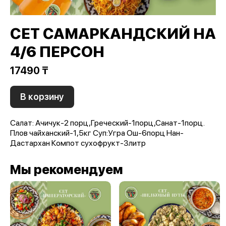
СЕТ САМАРКАНДСКИЙ НА
4/6 ПЕРСОН
17490 ₸
В корзину
Салат: Ачичук-2 порц,Греческий-1порц,Санат-1порц.
Плов чайханский-1,5кг Суп:Угра Ош-6порц Нан-
Дастархан Компот сухофрукт-3литр
Мы рекомендуем