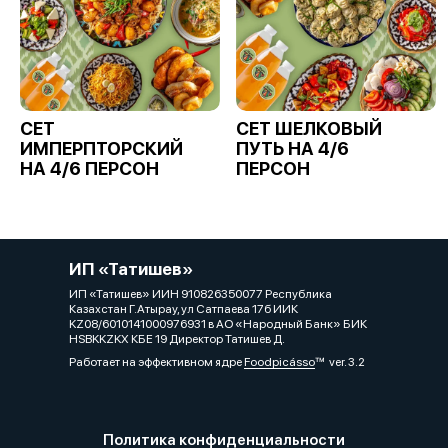
СЕТ
СЕТ ШЕЛКОВЫЙ
ИМПЕРПТОРСКИЙ
ПУТЬ НА 4/6
НА 4/6 ПЕРСОН
ПЕРСОН
ИП «Татишев»
ИП «Татишев» ИИН 910826350077 Республика
Казахстан Г.Атырау, ул Сатпаева 17б ИИК
KZ08/6010141000976931 в АО «Народный Банк» БИК
HSBKKZKX КБЕ 19 Директор Татишев Д.
Работает на эффективном ядре
Foodpicásso
ver. 3.2
Политика конфиденциальности