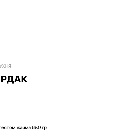
УХНЯ
ЫРДАК
 тестом жайма 680 гр