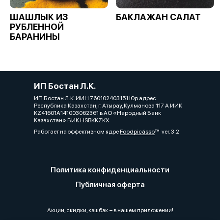
ШАШЛЫК ИЗ
БАКЛАЖАН САЛАТ
РУБЛЕННОЙ
БАРАНИНЫ
ИП Бостан Л.К.
ИП Бостан Л.К. ИИН 760102403151 Юр адрес:
Республика Казахстан, г. Атырау, Кулманова 117 А ИИК
KZ41601A141003062361 в АО «Народный Банк
Казахстан» БИК HSBKKZKX
Работает на эффективном ядре
Foodpicásso
ver. 3.2
Политика конфиденциальности
Публичная оферта
Акции, скидки, кэшбэк − в нашем приложении!