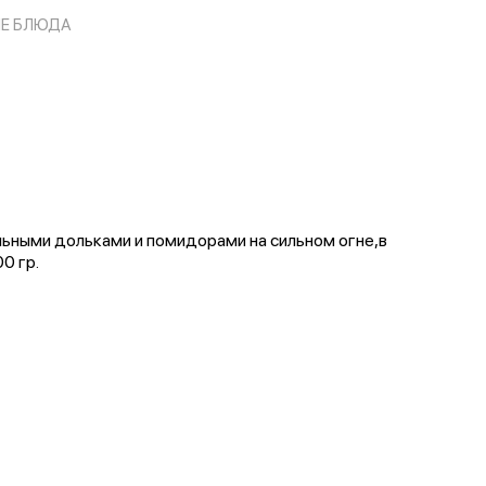
ИЕ БЛЮДА
льными дольками и помидорами на сильном огне,в
0 гр.