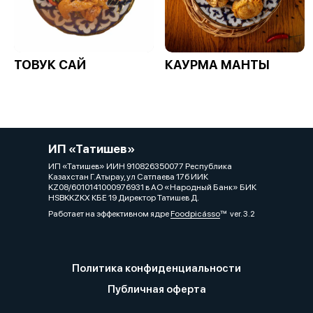
ТОВУК САЙ
КАУРМА МАНТЫ
ИП «Татишев»
ИП «Татишев» ИИН 910826350077 Республика
Казахстан Г.Атырау, ул Сатпаева 17б ИИК
KZ08/6010141000976931 в АО «Народный Банк» БИК
HSBKKZKX КБЕ 19 Директор Татишев Д.
Работает на эффективном ядре
Foodpicásso
ver. 3.2
Политика конфиденциальности
Публичная оферта