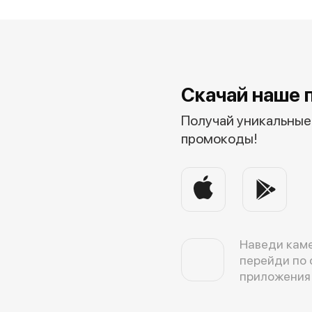
Скачай наше 
Получай уникальные 
промокоды!
Наведи каме
перейди по 
приложения