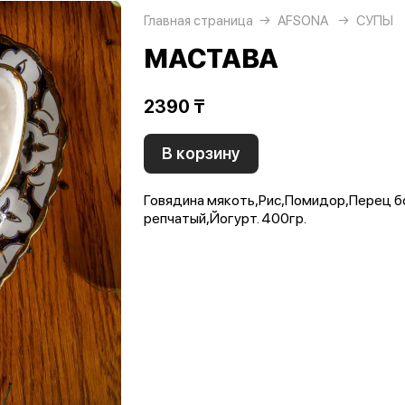
Главная страница
AFSONA
СУПЫ
МАСТАВА
2390 ₸
В корзину
Говядина мякоть,Рис,Помидор,Перец б
репчатый,Йогурт. 400гр.