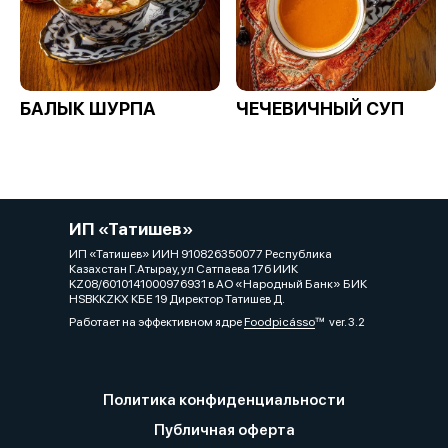
БАЛЫК ШУРПА
ЧЕЧЕВИЧНЫЙ СУП
ИП «Татишев»
ИП «Татишев» ИИН 910826350077 Республика
Казахстан Г.Атырау, ул Сатпаева 17б ИИК
KZ08/6010141000976931 в АО «Народный Банк» БИК
HSBKKZKX КБЕ 19 Директор Татишев Д.
Работает на эффективном ядре
Foodpicásso
ver. 3.2
Политика конфиденциальности
Публичная оферта